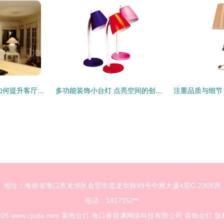
光影交错 装饰台灯如何提升客厅的格调
多功能装饰小台灯 点亮空间的创意应用
地址：海南省海口市龙华区金贸街道龙华路99号中雅大厦4层C-2308房
电话：1817252**
2026
www.cjxda.com
装饰台灯
海口睿筱渊网络科技有限公司
装饰台灯
版