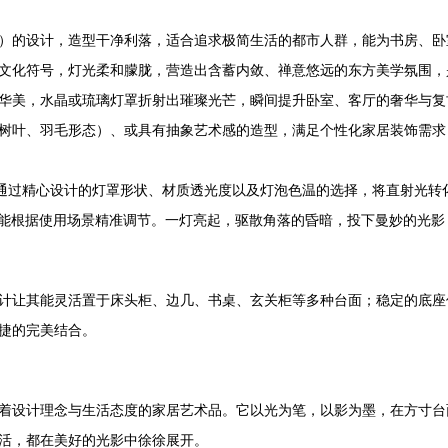
）的设计，造型干净利落，适合追求极简生活的都市人群，能为书房、卧
文化符号，灯光柔和朦胧，营造出含蓄内敛、禅意悠远的东方美学氛围，
华美，水晶或琉璃灯罩折射出璀璨光芒，瞬间提升卧室、客厅的奢华与复
树叶、羽毛形态）、或具有抽象艺术感的造型，满足个性化家居装饰需求
通过精心设计的灯罩形状、材质透光度以及灯泡色温的选择，将直射光转化
，都能根据使用场景精准调节。一灯亮起，驱散角落的昏暗，投下曼妙的光
计让其能灵活置于床头柜、边几、书桌、玄关柜等多种台面；稳定的底座
捷的完美结合。
着设计理念与生活态度的家居艺术品。它以光为笔，以影为墨，在方寸台
活，都在美好的光影中徐徐展开。