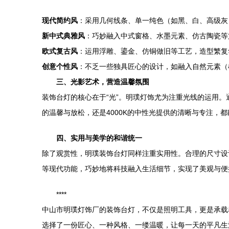
现代简约风
：采用几何线条、单一纯色（如黑、白、高级灰
新中式典雅风
：巧妙融入中式窗格、水墨元素、仿古陶瓷等
欧式复古风
：运用浮雕、鎏金、仿铜做旧等工艺，造型繁复
创意个性风
：不乏一些独具匠心的设计，如融入自然元素（
三、光影艺术，营造温馨氛围
装饰台灯的核心在于“光”。明璞灯饰尤为注重光线的运用。
的温馨与放松，还是4000K的中性光提供的清晰与专注
四、实用与美学的和谐统一
除了观赏性，明璞装饰台灯同样注重实用性。合理的尺寸设
等现代功能，巧妙地将科技融入生活细节，实现了美观与便
****
中山市明璞灯饰厂的装饰台灯，不仅是照明工具，更是承载
选择了一份匠心、一种风格、一缕温暖，让每一天的平凡生