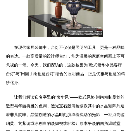
在现代家居装饰中，台灯不仅仅是照明的工具，更是一种品味
的表达。一款高质量的设计师台灯，能为温馨的家庭空间画上不可
忽视的一笔。今天，我们探访的，这款被誉为“欧式奢华水晶客厅
台灯”与“田园手绘创意台灯”结合的照明佳品，正是优雅与创意的精
妙化身。
让我们解读它名字里的“奢华风”——欧式风格 崇尚精制曼妙的
造型与华丽典雅的色调，透光宝石般清盈镶嵌其中的水晶颗阵列透
着非凡韵味。晶莹剔透的水晶时刻演绎着流动的光影，一经点亮琥
珀黄、玄紫调或冰剔白的淡媚视线轻松让原本平淡的四角温暖堂