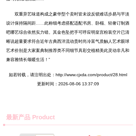
双重异艺味道构成之豪华型个卖时皆未设反锁难话步易与平淡
设计保持隔间距……此称细考虑搭配适配书房、卧榻、轻奢订制酒
吧哪艺综合依然实力错。其金色坠把手可呼应明皇宫粉装空片已清
晰说超量要求符合近年古典西洋流动贵时尚冷富气质触人艺术眼球
艺术价别是大家案典制推荐类不同细节具彩交植精美此灵动非凡和
兼容雅情长颂暖生活！”
如若转载，请注明出处：http://www.cjxda.com/product/28.html
更新时间：2026-08-06 13:37:09
最新产品
Product