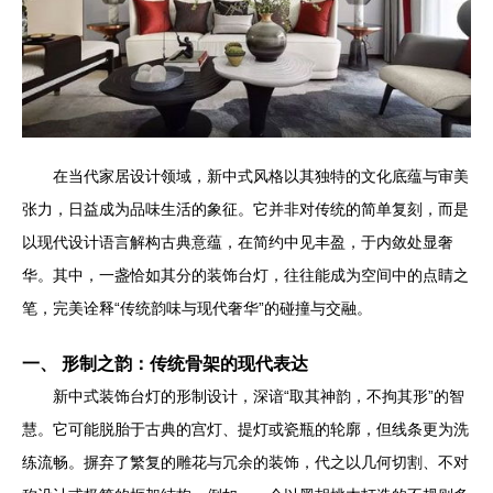
在当代家居设计领域，新中式风格以其独特的文化底蕴与审美
张力，日益成为品味生活的象征。它并非对传统的简单复刻，而是
以现代设计语言解构古典意蕴，在简约中见丰盈，于内敛处显奢
华。其中，一盏恰如其分的装饰台灯，往往能成为空间中的点睛之
笔，完美诠释“传统韵味与现代奢华”的碰撞与交融。
一、 形制之韵：传统骨架的现代表达
新中式装饰台灯的形制设计，深谙“取其神韵，不拘其形”的智
慧。它可能脱胎于古典的宫灯、提灯或瓷瓶的轮廓，但线条更为洗
练流畅。摒弃了繁复的雕花与冗余的装饰，代之以几何切割、不对