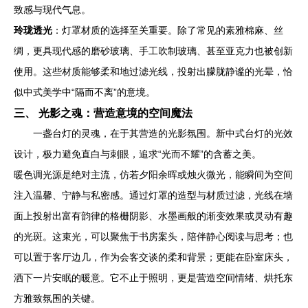
致感与现代气息。
玲珑透光
：灯罩材质的选择至关重要。除了常见的素雅棉麻、丝
绸，更具现代感的磨砂玻璃、手工吹制玻璃、甚至亚克力也被创新
使用。这些材质能够柔和地过滤光线，投射出朦胧静谧的光晕，恰
似中式美学中“隔而不离”的意境。
三、 光影之魂：营造意境的空间魔法
一盏台灯的灵魂，在于其营造的光影氛围。新中式台灯的光效
设计，极力避免直白与刺眼，追求“光而不耀”的含蓄之美。
暖色调光源是绝对主流，仿若夕阳余晖或烛火微光，能瞬间为空间
注入温馨、宁静与私密感。通过灯罩的造型与材质过滤，光线在墙
面上投射出富有韵律的格栅阴影、水墨画般的渐变效果或灵动有趣
的光斑。这束光，可以聚焦于书房案头，陪伴静心阅读与思考；也
可以置于客厅边几，作为会客交谈的柔和背景；更能在卧室床头，
洒下一片安眠的暖意。它不止于照明，更是营造空间情绪、烘托东
方雅致氛围的关键。