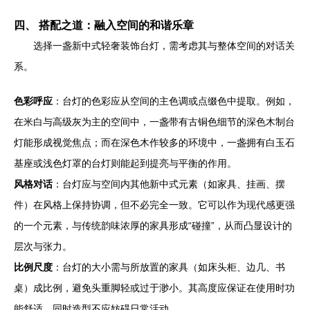
四、 搭配之道：融入空间的和谐乐章
选择一盏新中式轻奢装饰台灯，需考虑其与整体空间的对话关
系。
色彩呼应
：台灯的色彩应从空间的主色调或点缀色中提取。例如，
在米白与高级灰为主的空间中，一盏带有古铜色细节的深色木制台
灯能形成视觉焦点；而在深色木作较多的环境中，一盏拥有白玉石
基座或浅色灯罩的台灯则能起到提亮与平衡的作用。
风格对话
：台灯应与空间内其他新中式元素（如家具、挂画、摆
件）在风格上保持协调，但不必完全一致。它可以作为现代感更强
的一个元素，与传统韵味浓厚的家具形成“碰撞”，从而凸显设计的
层次与张力。
比例尺度
：台灯的大小需与所放置的家具（如床头柜、边几、书
桌）成比例，避免头重脚轻或过于渺小。其高度应保证在使用时功
能舒适，同时造型不应妨碍日常活动。