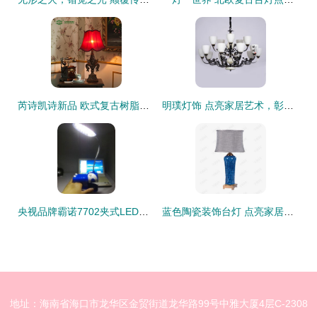
芮诗凯诗新品 欧式复古树脂台灯点亮红色浪漫
明璞灯饰 点亮家居艺术，彰显生活品味
央视品牌霸诺7702夹式LED学习台灯价格、厂家、图片及装饰台灯功能介绍
蓝色陶瓷装饰台灯 点亮家居美学与温馨氛围
地址：海南省海口市龙华区金贸街道龙华路99号中雅大厦4层C-2308