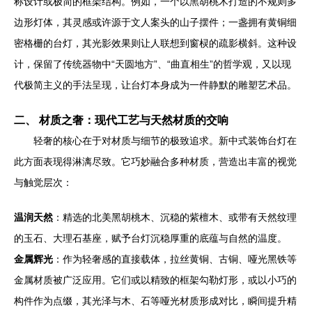
称设计或极简的框架结构。例如，一个以黑胡桃木打造的不规则多
边形灯体，其灵感或许源于文人案头的山子摆件；一盏拥有黄铜细
密格栅的台灯，其光影效果则让人联想到窗棂的疏影横斜。这种设
计，保留了传统器物中“天圆地方”、“曲直相生”的哲学观，又以现
代极简主义的手法呈现，让台灯本身成为一件静默的雕塑艺术品。
二、 材质之奢：现代工艺与天然材质的交响
轻奢的核心在于对材质与细节的极致追求。新中式装饰台灯在
此方面表现得淋漓尽致。它巧妙融合多种材质，营造出丰富的视觉
与触觉层次：
温润天然
：精选的北美黑胡桃木、沉稳的紫檀木、或带有天然纹理
的玉石、大理石基座，赋予台灯沉稳厚重的底蕴与自然的温度。
金属辉光
：作为轻奢感的直接载体，拉丝黄铜、古铜、哑光黑铁等
金属材质被广泛应用。它们或以精致的框架勾勒灯形，或以小巧的
构件作为点缀，其光泽与木、石等哑光材质形成对比，瞬间提升精