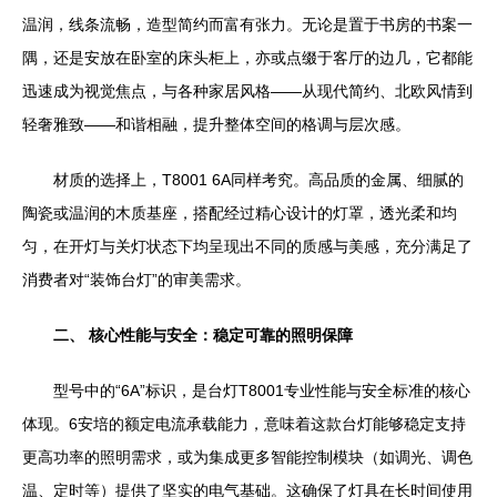
温润，线条流畅，造型简约而富有张力。无论是置于书房的书案一
隅，还是安放在卧室的床头柜上，亦或点缀于客厅的边几，它都能
迅速成为视觉焦点，与各种家居风格——从现代简约、北欧风情到
轻奢雅致——和谐相融，提升整体空间的格调与层次感。
材质的选择上，T8001 6A同样考究。高品质的金属、细腻的
陶瓷或温润的木质基座，搭配经过精心设计的灯罩，透光柔和均
匀，在开灯与关灯状态下均呈现出不同的质感与美感，充分满足了
消费者对“装饰台灯”的审美需求。
二、 核心性能与安全：稳定可靠的照明保障
型号中的“6A”标识，是台灯T8001专业性能与安全标准的核心
体现。6安培的额定电流承载能力，意味着这款台灯能够稳定支持
更高功率的照明需求，或为集成更多智能控制模块（如调光、调色
温、定时等）提供了坚实的电气基础。这确保了灯具在长时间使用