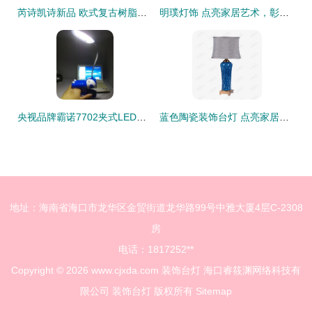
芮诗凯诗新品 欧式复古树脂台灯点亮红色浪漫
明璞灯饰 点亮家居艺术，彰显生活品味
央视品牌霸诺7702夹式LED学习台灯价格、厂家、图片及装饰台灯功能介绍
蓝色陶瓷装饰台灯 点亮家居美学与温馨氛围
地址：海南省海口市龙华区金贸街道龙华路99号中雅大厦4层C-2308
房
电话：1817252**
Copyright © 2026
www.cjxda.com
装饰台灯
海口睿筱渊网络科技有
限公司
装饰台灯
版权所有
Sitemap